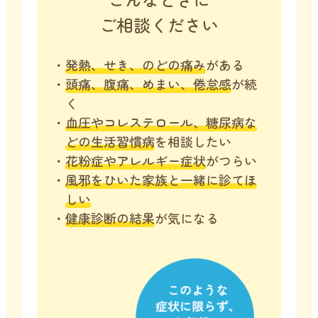
ご相談ください
発熱、せき、のどの痛み
がある
頭痛、腹痛、めまい、倦怠感
が続
く
血圧やコレステロール、糖尿病な
どの生活習慣病
を相談したい
花粉症やアレルギー症状
がつらい
風邪をひいた家族と一緒に診てほ
しい
健康診断の結果
が気になる