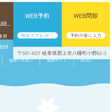
せ
WEB予約
WEB問診
388
初めてでもOK！
予約の後に入力
専用
509
〒501-4221 岐阜県郡上市八幡町小野62-3
地域への思い
採用サイト
NEWS