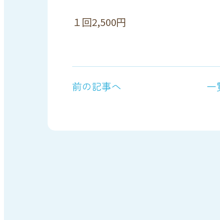
１回
2,500
円
前の記事へ
一