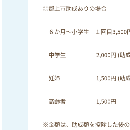
◎郡上市助成ありの場合
６か月～小学生 １回目
3,500
中学生
2,000
円
(
助
妊婦
1,500
円
(
助
高齢者
1,500
円
※金額は、助成額を控除した後の