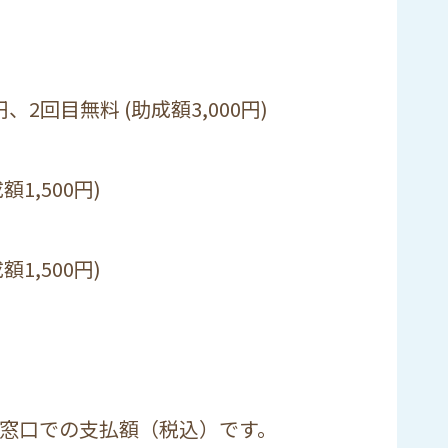
円、
2
回目無料
(
助成額
3,000
円
)
成額
1,500
円
)
成額
1,500
円
)
窓口での支払額（税込）です。