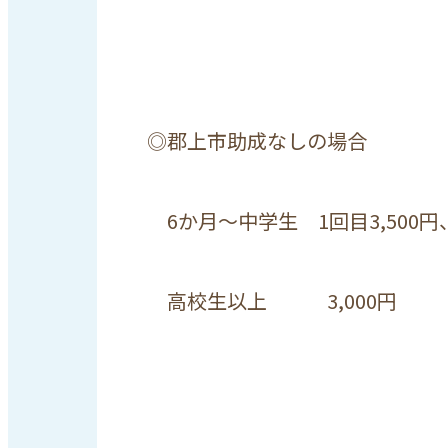
◎郡上市助成なしの場合
6
か月～中学生
1
回目
3,500
円
高校生以上
3,000
円